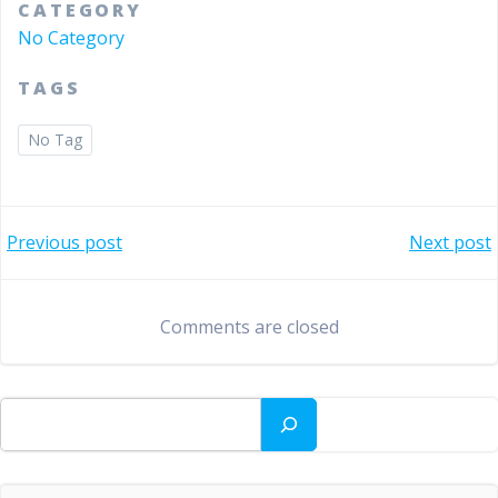
CATEGORY
No Category
TAGS
No Tag
Bericht
Bericht
Previous post
Next post
navigatie
navigatie
Comments are closed
Zoeken