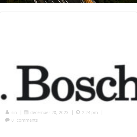
|
|
|
sin
december 20, 2023
2:24 pm
0
comments