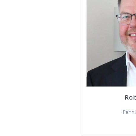
Ro
Penn