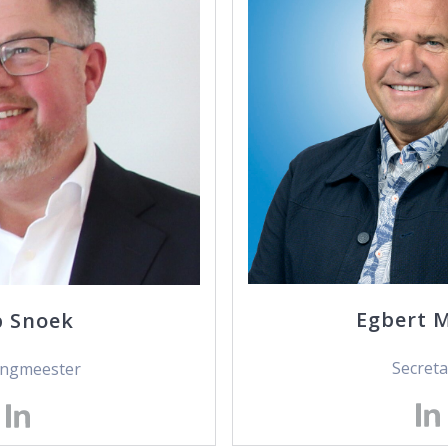
Egbert M
b Snoek
Secreta
ingmeester