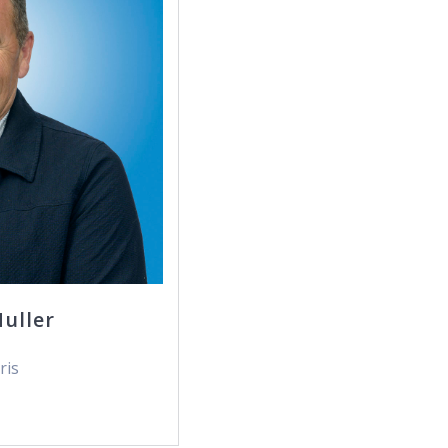
uller
ris