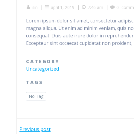
|
|
|
sin
april 1, 2019
7:46 am
0
comm
Lorem ipsum dolor sit amet, consectetur adipisci
magna aliqua. Ut enim ad minim veniam, quis nos
consequat. Duis aute irure dolor in reprehenderit
Excepteur sint occaecat cupidatat non proident, s
CATEGORY
Uncategorized
TAGS
No Tag
Bericht
Previous post