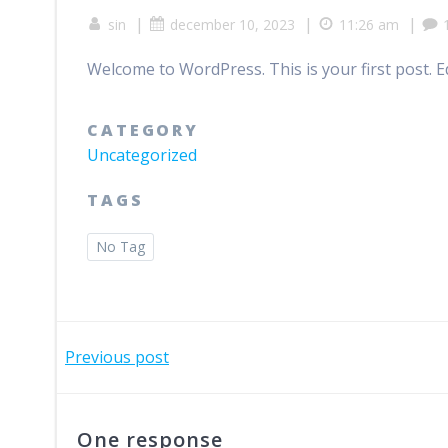
|
|
|
sin
december 10, 2023
11:26 am
Welcome to WordPress. This is your first post. Edi
CATEGORY
Uncategorized
TAGS
No Tag
Bericht
Previous post
navigatie
One response