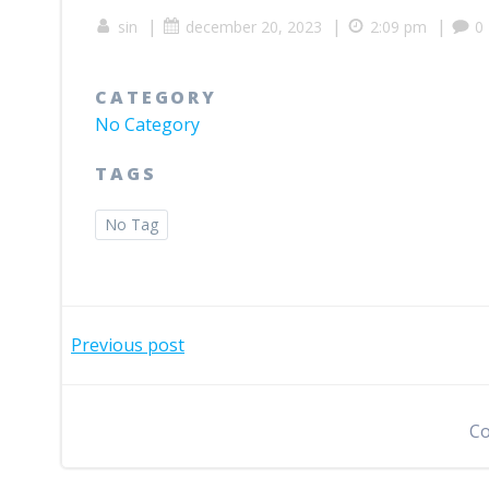
|
|
|
sin
december 20, 2023
2:09 pm
0
CATEGORY
No Category
TAGS
No Tag
Bericht
Previous post
navigatie
Co