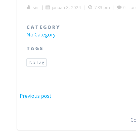
|
|
|
sin
januari 8, 2024
7:33 pm
0
co
CATEGORY
No Category
TAGS
No Tag
Bericht
Previous post
navigatie
Co