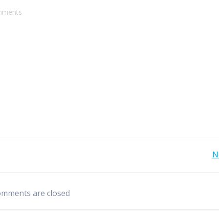
mments
Bericht
N
navigatie
mments are closed