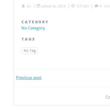
|
|
|
sin
januari 8, 2024
7:37 pm
0
co
CATEGORY
No Category
TAGS
No Tag
Bericht
Previous post
navigatie
Co