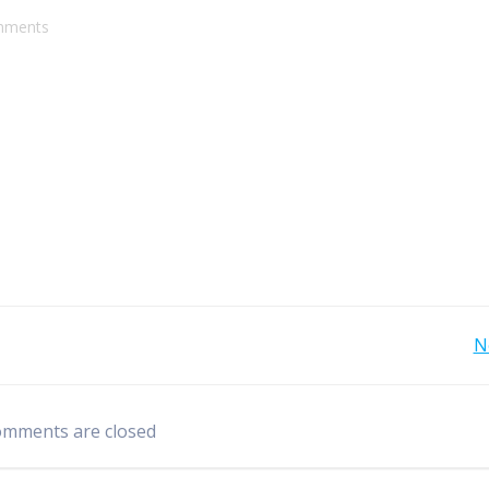
mments
Bericht
N
navigatie
mments are closed