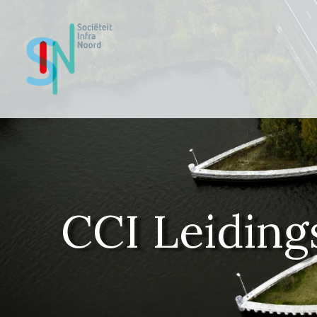
Ga
naar
de
inhoud
CCI Leidin