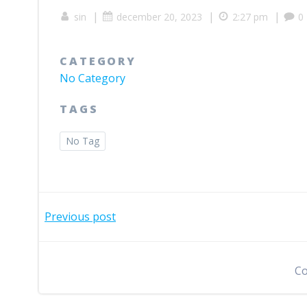
|
|
|
sin
december 20, 2023
2:27 pm
0
CATEGORY
No Category
TAGS
No Tag
Bericht
Previous post
navigatie
Co